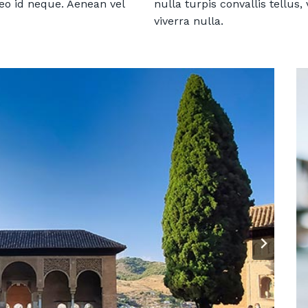
 leo id neque. Aenean vel
nulla turpis convallis tellus,
viverra nulla.