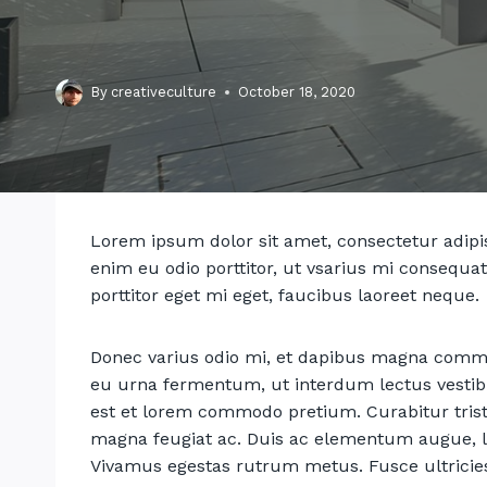
By
creativeculture
October 18, 2020
Lorem ipsum dolor sit amet, consectetur adipis
enim eu odio porttitor, ut vsarius mi consequa
porttitor eget mi eget, faucibus laoreet neque.
Donec varius odio mi, et dapibus magna commo
eu urna fermentum, ut interdum lectus vesti
est et lorem commodo pretium. Curabitur tristi
magna feugiat ac. Duis ac elementum augue, lao
Vivamus egestas rutrum metus. Fusce ultricies,