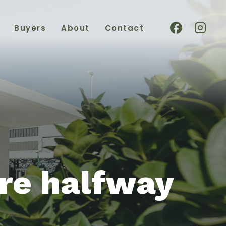
Buyers
About
Contact
’re halfway