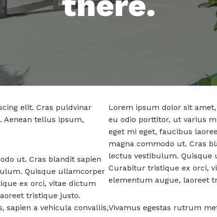
there.
cing elit. Cras puldvinar
Lorem ipsum dolor sit amet, 
t. Aenean tellus ipsum,
eu odio porttitor, ut varius 
eget mi eget, faucibus laore
magna commodo ut. Cras bla
lectus vestibulum. Quisque
do ut. Cras blandit sapien
Curabitur tristique ex orci, 
bulum. Quisque ullamcorper
elementum augue, laoreet tri
que ex orci, vitae dictum
reet tristique justo.
 sapien a vehicula convallis,
Vivamus egestas rutrum metus